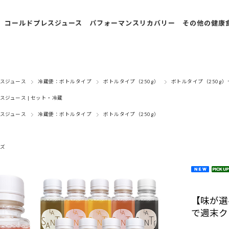
コールドプレスジュース
パフォーマンスリカバリー
その他の健康
冷蔵便：ボトルタイ
飲むプロテイン入りあ
べにふうき
プ
んこ
フルーツボ
スジュース
冷蔵便：ボトルタイプ
ボトルタイプ（250g）
ボトルタイプ（250g）
冷凍便：スパウトパ
飲むプロテイン入りあ
ル
ウチ
んこ/定期購入
スジュース | セット・冷蔵
スープ
スジュース
冷蔵便：ボトルタイプ
ボトルタイプ（250g）
冷凍便：30種類のコ
甘酒
ールドプレスジュー
ス
ズ
ピクルス
期間限定・数量限定
調味料
定期購入
アイスバー
【味が選
定期購入：30種類の
で週末ク
アーモンド
コールドプレスジュ