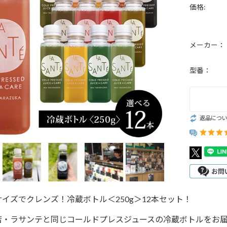
ルク・ナッ
ース
価格:
ミルク
酵素シロッ
メーカー：
プ・ドリン
クラフトコ
型番：
ラ・ジンジ
ー
フルーツイ
返品につ
ティー
スイーツ
イズでクレンズ！冷蔵ボトル＜250g＞12本セット！
店・ラサンテと同じコールドプレスジュースの冷蔵ボトルをお