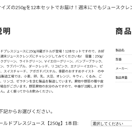
イズの250gを12本セットでお届け！週末にでもジュースクレ
説明
商
製品名:
ドプレスジュースに250g冷蔵ボトルが登場！12本セットですので、お好
週末ジュースクレンズにチャレンジしてみてくださいね! 容量：250g/
型番:
クグリーン、ライトグリーン、Vイエローグリーン、バンブーブラック、
ウン、ラブパープル、ダークレッド、リコピンク、エナジーイエロー、ピ
メーカー:
ジ、スイスチャード、アボガドパステル、季節のおすすめテイスト の中
本品製造工場では、小麦、卵、乳、大豆、オレンジ、キウィ、くるみ、ご
製品重量:
桃、リンゴ、ゼラチンを含む製品を製造しています。果物や野菜の種や皮
る場合がございます。野菜果物の水分のみですので、中身が沈殿しますが
せん。よく振ってからお飲みください。
下記からお選びください。
ールドプレスジュース【250g】1本目: