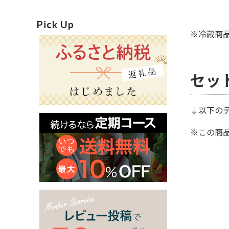
Pick Up
※冷蔵商
セッ
↓以下のテ
※この商