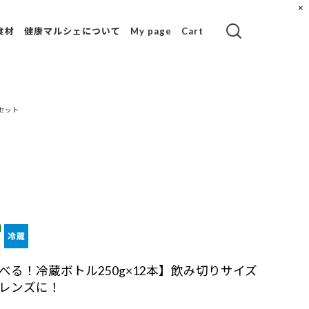
×
食材
健康マルシェについて
My page
Cart
茶
ラサンテショップ
のご紹介
ウ
セット
コールドプレスジ
ュースとは？
ジュースクレンズ
とは？
使用材料一覧
食品成分表一覧
健康blog
べる！冷蔵ボトル250g×12本】飲み切りサイズ
レンズに！
ミ