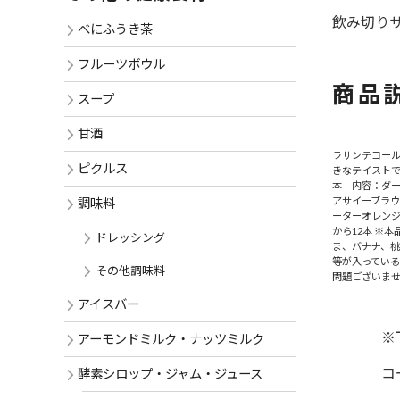
飲み切りサ
べにふうき茶
フルーツボウル
商品
スープ
甘酒
ラサンテコール
ピクルス
きなテイストで
本 内容：ダー
アサイーブラ
調味料
ーターオレン
から12本 ※
ドレッシング
ま、バナナ、
等が入ってい
その他調味料
問題ございま
アイスバー
※
アーモンドミルク・ナッツミルク
コ
酵素シロップ・ジャム・ジュース