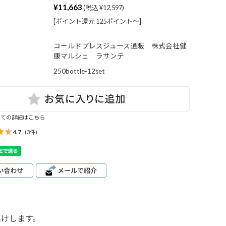
ツ
¥11,663
(税込 ¥12,597)
[ポイント還元 125ポイント〜]
コールドプレスジュース通販 株式会社健
ク
康マルシェ ラサンテ
ー
250bottle-12set
ャ
ン
いての詳細はこちら
4.7
(3件)
届けします。