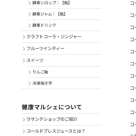
コ
酵素シロップ：【瓶】
酵素ジャム：【瓶】
コ
酵素ドリンク
コ
クラフトコーラ・ジンジャー
コ
フルーツインティー
コ
スイーツ
コ
りんご飴
コ
冷凍焼き芋
コ
コ
健康マルシェについて
コ
ラサンテショップのご紹介
コ
コールドプレスジュースとは？