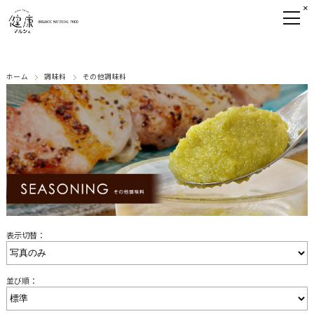
×
ホーム
調味料
その他調味料
表示切替：
並び順：