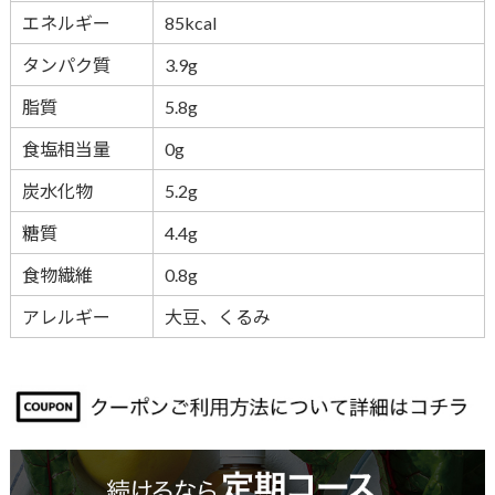
エネルギー
85kcal
タンパク質
3.9g
脂質
5.8g
食塩相当量
0g
炭水化物
5.2g
糖質
4.4g
食物繊維
0.8g
アレルギー
大豆、くるみ