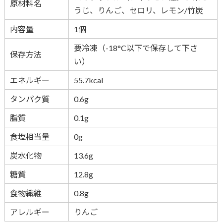
原材料名
うじ、りんご、セロリ、レモン/竹炭
内容量
1個
要冷凍（-18°C以下で保存して下さ
保存方法
い）
エネルギー
55.7kcal
タンパク質
0.6g
脂質
0.1g
食塩相当量
0g
炭水化物
13.6g
糖質
12.8g
食物繊維
0.8g
アレルギー
りんご