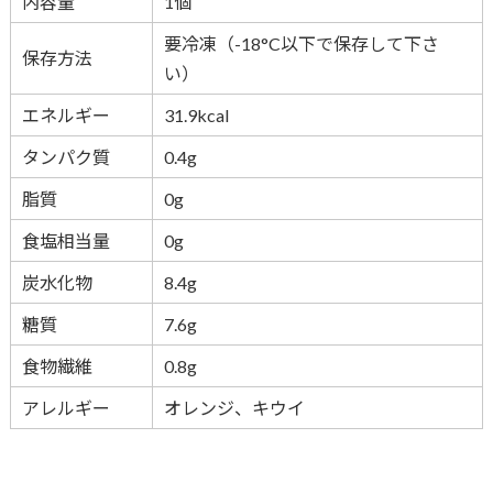
内容量
1個
要冷凍（-18°C以下で保存して下さ
保存方法
い）
エネルギー
31.9kcal
タンパク質
0.4g
脂質
0g
食塩相当量
0g
炭水化物
8.4g
糖質
7.6g
食物繊維
0.8g
アレルギー
オレンジ、キウイ