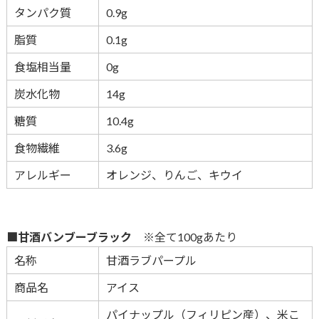
タンパク質
0.9g
脂質
0.1g
食塩相当量
0g
炭水化物
14g
糖質
10.4g
食物繊維
3.6g
アレルギー
オレンジ、りんご、キウイ
■甘酒バンブーブラック
※全て100gあたり
名称
甘酒ラブパープル
商品名
アイス
パイナップル（フィリピン産）、米こ