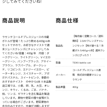
ジしてみてくださいね!
商品説明
商品仕様
【毎月届く定期コース／送料
ラサンテコールドプレスジュースの冷蔵
ボトルが登場！たっぷり飲める400g×6本
無料】１DAYクレンズチャレ
セットですので、お好きなテイストで週
製品名:
ンジセット【味が選べる！冷
末ジュースクレンズにチャレンジしてみ
蔵ボトル400g×6本】週末クレ
てくださいね!容量：400g/本 内容：ダ
ンズにぴったり！
ークグリーン、ライトグリーン、Vイエロ
ーグリーン、バンブーブラック、アサイー
型番:
TEIKI-bottle-set
ブラウン、ラブパープル、ダークレッ
ド、リコピンク、エナジーイエロー、ピ
コールドプレスジュース通
ーターオレンジ、スイスチャード、アボ
メーカー:
販 株式会社健康マルシェ
ガドパステル、スイートピンク、季節の
ラサンテ
おすすめテイスト の中から6本 ※本品製
造工場では、小麦、卵、乳、大豆、オレ
製品重量:
400g
ンジ、キウィ、くるみ、ごま、バナナ、
桃、リンゴ、ゼラチンを含む製品を製造
しています。果物や野菜の種や皮等が入
っている場合がございます。野菜果物の
水分のみですので、中身が沈殿しますが