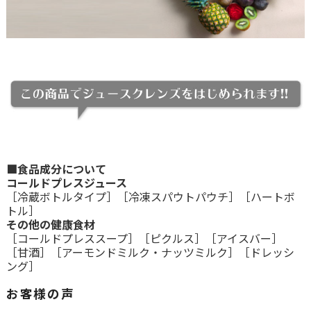
■食品成分について
コールドプレスジュース
［
冷蔵ボトルタイプ
］［
冷凍スパウトパウチ
］［
ハートボ
トル
］
その他の健康食材
［
コールドプレススープ
］［
ピクルス
］［
アイスバー
］
［
甘酒
］［
アーモンドミルク・ナッツミルク
］［
ドレッシ
ング
］
お客様の声