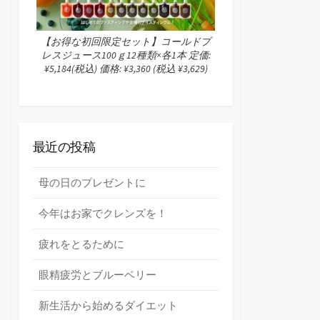
【お得な初回限定セット】コールドプ
レスジュース100ｇ12種類×各1本 定価:
¥5,184(税込) 価格: ¥3,360 (税込 ¥3,629)
最近の投稿
母の日のプレゼントに
今年はお家でクレンズを！
疲れをとるために
眼精疲労とブルーベリー
新生活から始めるダイエット