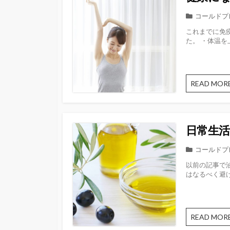
カ
コールドプ
テ
これまでに免
ゴ
た。 ・体温を上
リ
ー
READ MOR
日常生活
カ
コールドプ
テ
以前の記事で
ゴ
はなるべく避け
リ
ー
READ MOR