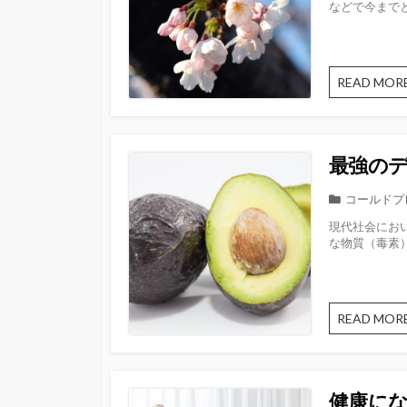
などで今までと
リ
ー
READ MOR
最強の
カ
コールドプ
テ
現代社会にお
ゴ
な物質（毒素）
リ
ー
READ MOR
健康に