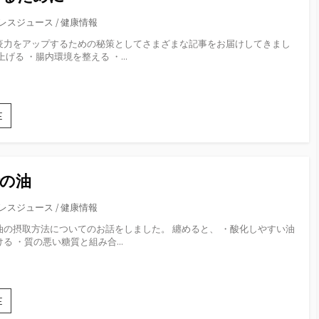
ク
レスジュース
/
健康情報
ス
食
疫力をアップするための秘策としてさまざまな記事をお届けしてきまし
材
げる ・腸内環境を整える ・...
E
健
康
に
な
る
の油
た
め
レスジュース
/
健康情報
に
油の摂取方法についてのお話をしました。 纏めると、 ・酸化しやすい油
る ・質の悪い糖質と組み合...
E
日
常