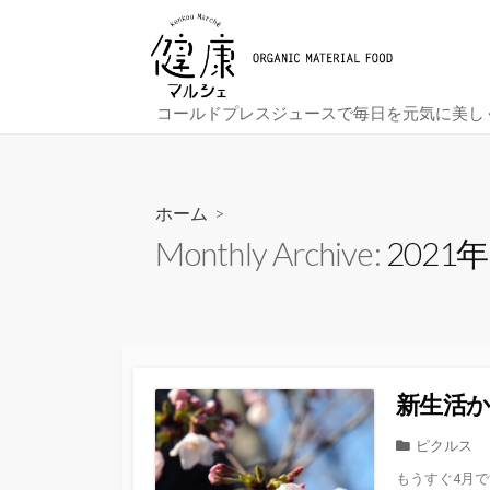
コ
ン
テ
ン
コールドプレスジュースで毎日を元気に美し
ツ
へ
ス
キ
ホーム
>
ッ
Monthly Archive:
2021
プ
新生活
カ
ピクルス
テ
もうすぐ4月
ゴ