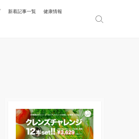
プ
新着記事一覧
健康情報
検
索
切
り
替
え