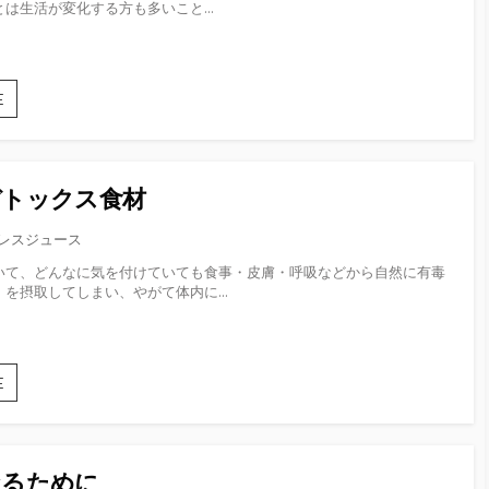
は生活が変化する方も多いこと...
E
新
生
活
か
ら
デトックス食材
始
め
レスジュース
る
ダ
いて、どんなに気を付けていても食事・皮膚・呼吸などから自然に有毒
イ
を摂取してしまい、やがて体内に...
エ
ッ
ト
E
最
強
の
デ
ト
なるために
ッ