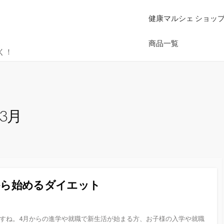
健康マルシェ ショッ
商品一覧
く！
年3月
から始めるダイエット
ですね。4月からの進学や就職で新生活が始まる方、お子様の入学や就職