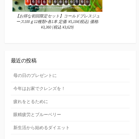
【お得な初回限定セット】コールドプレスジュ
ース100ｇ12種類×各1本 定価: ¥5,184(税込) 価格:
¥3,360 (税込 ¥3,629)
最近の投稿
母の日のプレゼントに
今年はお家でクレンズを！
疲れをとるために
眼精疲労とブルーベリー
新生活から始めるダイエット