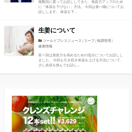
複数回に渡ってお話ししてきた、免疫力アップのため
リ
に「体温を下げない」方法。 今回は食べ物についてお
ー
話しします。 体温を下...
生姜について
カ
コールドプレスジュース
/
スープ
/
体調管理
/
健康情報
テ
ゴ
前々回は免疫力を高めるための塩分についてお話しし
リ
ました。 今回も引き続き体温を上げる方法について、
ー
少し余談を挟んでお話し...