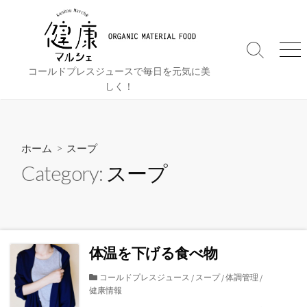
コ
ン
テ
検
メ
ン
索
ニ
コールドプレスジュースで毎日を元気に美
ツ
切
ュ
しく！
へ
り
ー
替
ス
え
キ
ッ
ホーム
> スープ
プ
Category:
スープ
体温を下げる食べ物
カ
コールドプレスジュース
/
スープ
/
体調管理
/
健康情報
テ
ゴ