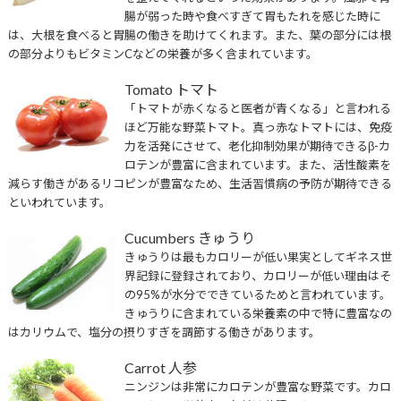
腸が弱った時や食べすぎて胃もたれを感じた時に
は、大根を食べると胃腸の働きを助けてくれます。また、葉の部分には根
の部分よりもビタミンCなどの栄養が多く含まれています。
Tomato トマト
「トマトが赤くなると医者が青くなる」と言われる
ほど万能な野菜トマト。真っ赤なトマトには、免疫
力を活発にさせて、老化抑制効果が期待できるβ-カ
ロテンが豊富に含まれています。また、活性酸素を
減らす働きがあるリコピンが豊富なため、生活習慣病の予防が期待できる
といわれています。
Cucumbers きゅうり
きゅうりは最もカロリーが低い果実としてギネス世
界記録に登録されており、カロリーが低い理由はそ
の95%が水分でできているためと言われています。
きゅうりに含まれている栄養素の中で特に豊富なの
はカリウムで、塩分の摂りすぎを調節する働きがあります。
Carrot 人参
ニンジンは非常にカロテンが豊富な野菜です。カロ