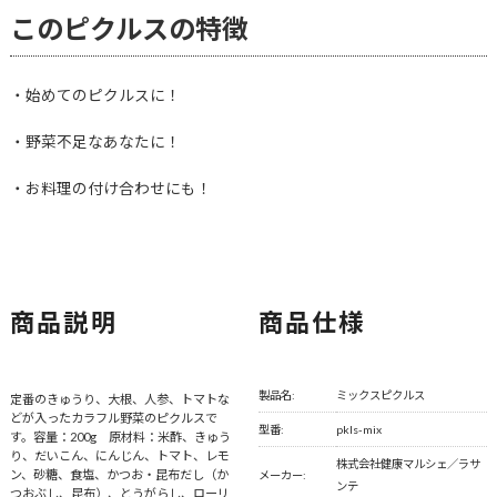
このピクルスの特徴
・始めてのピクルスに！
・野菜不足なあなたに！
・お料理の付け合わせにも！
商品説明
商品仕様
製品名:
ミックスピクルス
定番のきゅうり、大根、人参、トマトな
どが入ったカラフル野菜のピクルスで
型番:
pkls-mix
す。容量：200g 原材料：米酢、きゅう
り、だいこん、にんじん、トマト、レモ
株式会社健康マルシェ／ラサ
ン、砂糖、食塩、かつお・昆布だし（か
メーカー:
ンテ
つおぶし、昆布）、とうがらし、ローリ