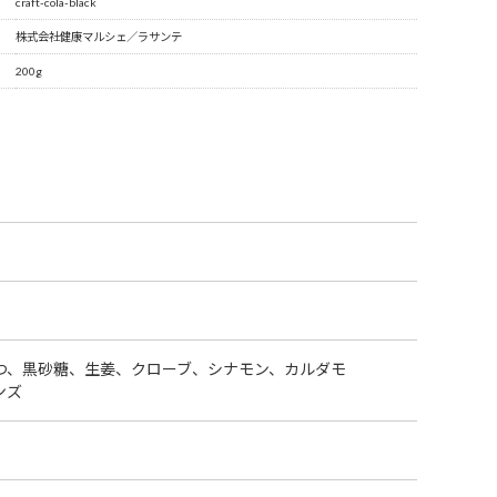
craft-cola-black
株式会社健康マルシェ／ラサンテ
200g
つ、黒砂糖、生姜、クローブ、シナモン、カルダモ
ンズ