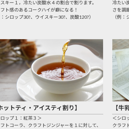
イスキー１，冷たい炭酸水４の割合で割ります。
冷たい
ラフト感のあるコークハイが癖になる！
さを調
：シロップ30?、ウイスキー30?、炭酸120?）
（例：シ
ホットティ・アイスティ割り】
【牛
シロップ１：紅茶３＞
＜シロ
ラフトコーラ、クラフトジンジャーを１に対して、
クラフ