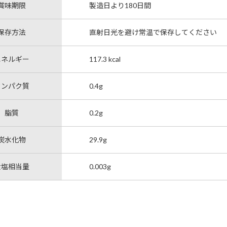
賞味期限
製造日より180日間
保存方法
直射日光を避け常温で保存してください
エネルギー
117.3 kcal
タンパク質
0.4g
脂質
0.2g
炭水化物
29.9g
食塩相当量
0.003g