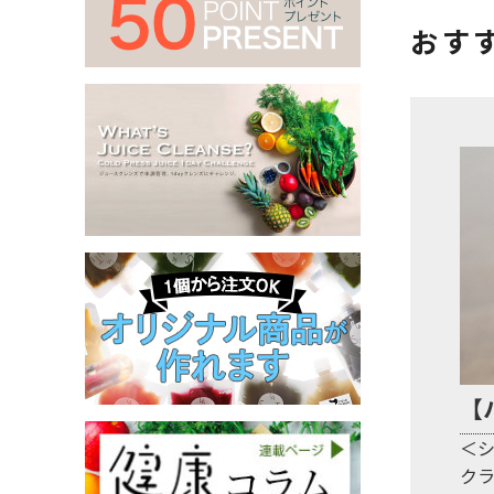
おす
【
＜
ク