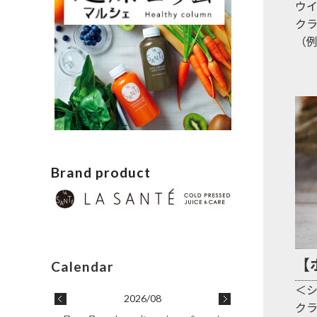
ウ
ク
（例
Brand product
【
＜
2026/08
ク