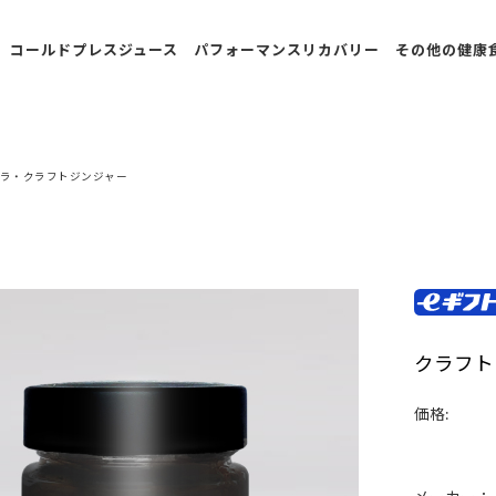
コールドプレスジュース
パフォーマンスリカバリー
その他の健康
冷蔵便：ボトルタイ
飲むプロテイン入りあ
べにふうき
プ
んこ
フルーツボ
ラ・クラフトジンジャー
冷凍便：スパウトパ
飲むプロテイン入りあ
ル
ウチ
んこ/定期購入
スープ
冷凍便：30種類のコ
甘酒
ールドプレスジュー
ス
ピクルス
期間限定・数量限定
クラフト
調味料
定期購入
価格:
アイスバー
定期購入：30種類の
アーモンド
コールドプレスジュ