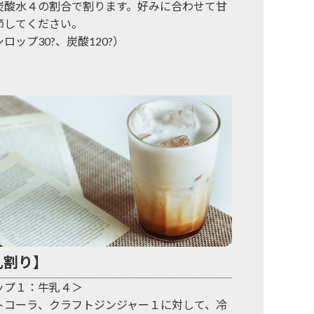
炭酸水４の割合で割ります。好みに合わせて甘
節してください。
ロップ30?、炭酸120?）
乳割り】
ップ１：牛乳４＞
トコーラ、クラフトジンジャー１に対して、冷