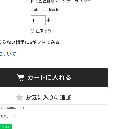
ツ
株式会社健康マルシェ／ラサンテ
craft-cola-black
本
ク
○ 在庫あり
ー
知らない相手にeギフトで送る
ャ
について
ン
いての詳細はこちら
はありません