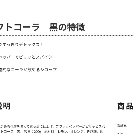
フトコーラ 黒の特徴
ですっきりデトックス！
ペッパーでピリッとスパイシー
格的なコーラが飲めるシロップ
説明
商
製品名:
用がある竹炭を使って真っ黒に仕上げ、ブラックペッパーがピリッとスパ
トコーラ 黒。 容量：200g 原材料：レモン、オレンジ、きび糖、砂