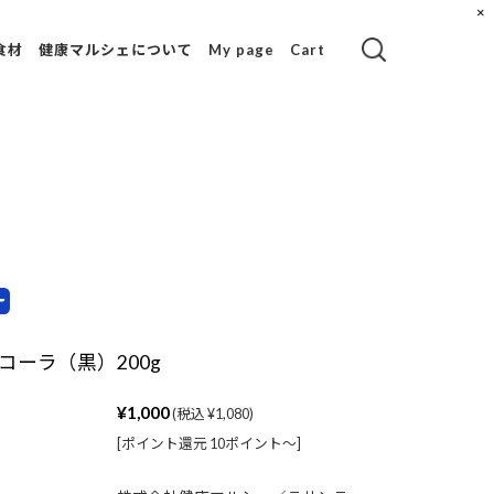
×
食材
健康マルシェについて
My page
Cart
茶
ラサンテショップ
のご紹介
ウ
コールドプレスジ
ュースとは？
ジュースクレンズ
とは？
使用材料一覧
コーラ（黒）200g
食品成分表一覧
¥1,000
(税込 ¥1,080)
健康blog
[ポイント還元 10ポイント〜]
ミ