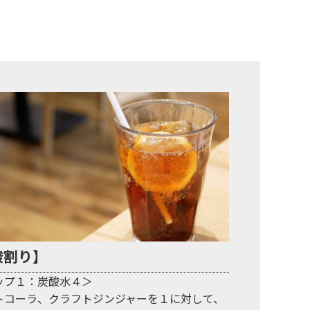
酸割り】
ップ１：炭酸水４＞
トコーラ、クラフトジンジャーを１に対して、