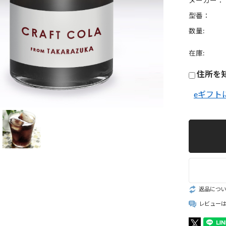
メーカー：
ルク・ナッ
ース
ミルク
型番：
数量:
酵素シロッ
プ・ドリン
在庫:
クラフトコ
住所を
ラ・ジンジ
ー
eギフト
フルーツイ
ティー
スイーツ
返品につ
レビュー