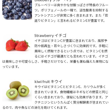
ブルーベリーは爽やかな甘酸っぱさが特長のフルー
ツ。ポリフェノールの一種で、活性酸素を抑制する
アントシアニンが非常に多く含まれます。また「若
返りビタミン」と言われるビタミンEが豊富です。
Strawberry イチゴ
イチゴはビタミンCが豊富に含まれており、風邪予
防や肌再生・若々しさづくりに効果的です。手軽に
美味しく摂取できるという点では、ビタミンCを摂
るにはイチゴが最適だとも言われています。イチゴ
は美味しさや可愛らしさ、手軽さだけでなく、栄養も兼ね備えた果物にな
っています。
kiwi fruit キウイ
キウイはビタミンCとビタミンE、カリウムが多く
含まれています。食物繊維はネギなどの野菜と同じ
くらい含まれており、便秘にも効果があります。ア
クチニジンというたんぱく質分解酵素が含まれてい
るので、肉や魚などの消化を助けてくれます。