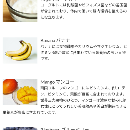
ヨーグルトには乳酸菌やビフィズス菌などの善玉菌
が含まれており、体内で働いて腸内環境を整えるの
に役立ちます。
Banana バナナ
バナナには食物繊維やカリウムやマグネシウム、ビ
タミンB群が豊富に含まれている栄養価の高い果物
です。
Mango マンゴー
南国フルーツのマンゴーにはビタミンＡ、βカロテ
ン、ビタミンＣ、葉酸が豊富に含まれております。
世界三大果物のひとつ、マンゴーは濃厚な甘みには
女性にとってうれしい美肌効果や美白が期待できる
栄養素が豊富に含まれています。
Blueberry ブルーベリー