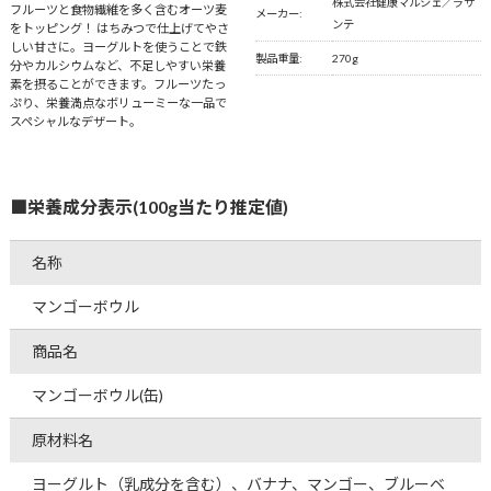
株式会社健康マルシェ／ラサ
フルーツと食物繊維を多く含むオーツ麦
メーカー:
ンテ
をトッピング！ はちみつで仕上げてやさ
しい甘さに。ヨーグルトを使うことで鉄
製品重量:
270g
分やカルシウムなど、不足しやすい栄養
素を摂ることができます。フルーツたっ
ぷり、栄養満点なボリューミーな一品で
スペシャルなデザート。
■栄養成分表示(100g当たり推定値)
名称
マンゴーボウル
商品名
マンゴーボウル(缶)
原材料名
ヨーグルト（乳成分を含む）、バナナ、マンゴー、ブルーベ