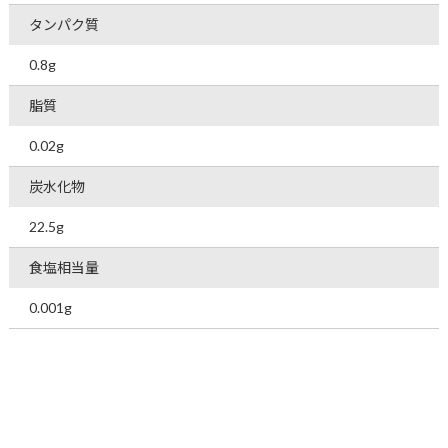
タンパク質
0.8g
脂質
0.02g
炭水化物
22.5g
食塩相当量
0.001g