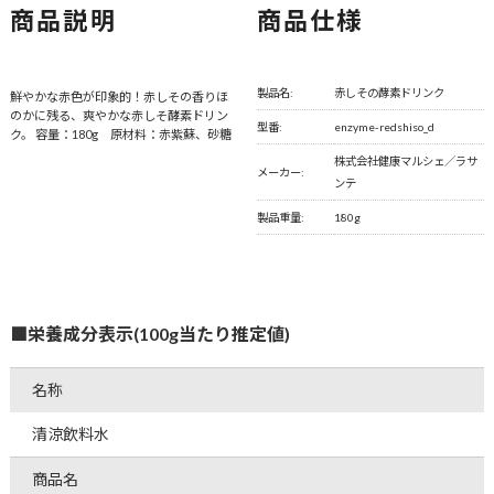
商品説明
商品仕様
製品名:
赤しその酵素ドリンク
鮮やかな赤色が印象的！赤しその香りほ
のかに残る、爽やかな赤しそ酵素ドリン
型番:
enzyme-redshiso_d
ク。 容量：180g 原材料：赤紫蘇、砂糖
株式会社健康マルシェ／ラサ
メーカー:
ンテ
製品重量:
180g
■栄養成分表示(100g当たり推定値)
名称
清涼飲料水
商品名