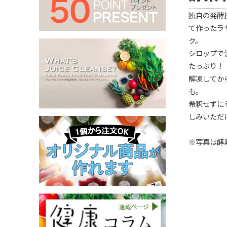
独自の発酵
て作ったラ
ク。
シロップで
たっぷり！
解凍してか
も。
希釈せずに
しみいただ
※写真は酵