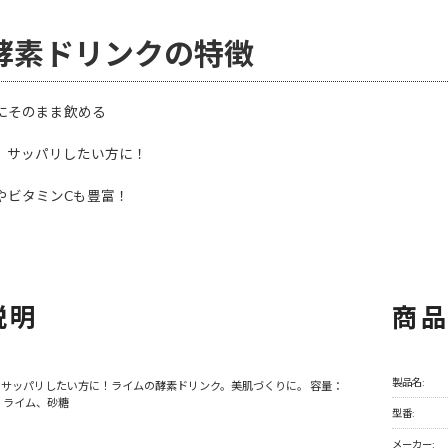
酵素ドリンクの特徴
にそのまま飲める
、サッパリしたい方に！
やビタミンCも豊富！
説明
商
製品名:
サッパリしたい方に！ライムの酵素ドリンク。美肌づくりに。 容量：
料：ライム、砂糖
型番:
メーカー: