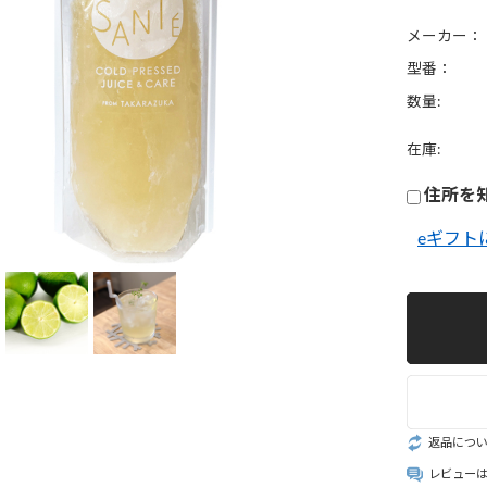
ルク・ナッ
ース
ミルク
メーカー：
型番：
酵素シロッ
プ・ドリン
数量:
クラフトコ
在庫:
ラ・ジンジ
住所を
ー
eギフト
フルーツイ
ティー
スイーツ
返品につ
レビュー