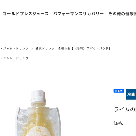
コールドプレスジュース
パフォーマンスリカバリー
その他の健康
冷蔵便：ボトルタイ
飲むプロテイン入りあ
べにふうき
プ
んこ
フルーツボ
・ジャム・ドリンク
酵素ドリンク：希釈不要【〈冷凍〉スパウトパウチ】
冷凍便：スパウトパ
飲むプロテイン入りあ
ル
ウチ
んこ/定期購入
・ジャム・ドリンク
スープ
冷凍便：30種類のコ
甘酒
ールドプレスジュー
ス
ピクルス
期間限定・数量限定
調味料
ライムの
定期購入
アイスバー
価格:
定期購入：30種類の
アーモンド
コールドプレスジュ