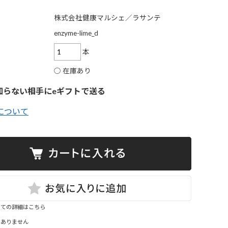
ツ
株式会社健康マルシェ／ラサンテ
enzyme-lime_d
ク
本
ー
○ 在庫あり
ャ
知らない相手にeギフトで送る
について
ン
いての詳細はこちら
はありません