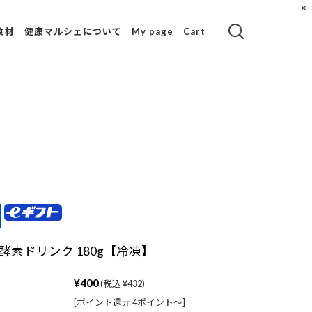
×
食材
健康マルシェについて
My page
Cart
茶
ラサンテショップ
のご紹介
ウ
コールドプレスジ
ュースとは？
ジュースクレンズ
とは？
使用材料一覧
食品成分表一覧
酵素ドリンク 180g【冷凍】
健康blog
¥400
(税込 ¥432)
ミ
[ポイント還元 4ポイント〜]