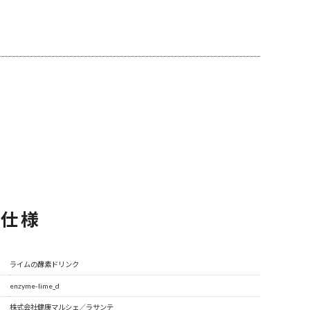
品仕様
ライムの酵素ドリンク
enzyme-lime_d
株式会社健康マルシェ／ラサンテ