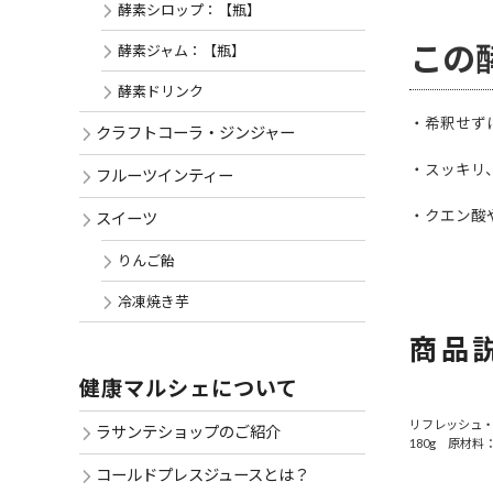
酵素シロップ：【瓶】
この
酵素ジャム：【瓶】
酵素ドリンク
・希釈せず
クラフトコーラ・ジンジャー
・スッキリ
フルーツインティー
・クエン酸
スイーツ
りんご飴
冷凍焼き芋
商品
健康マルシェについて
リフレッシュ・
ラサンテショップのご紹介
180g 原材
コールドプレスジュースとは？