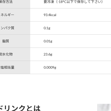
保存方法
要冷凍（-18°C以下で保存して下さい）
エネルギー
93.4kcal
タンパク質
0.1g
脂質
0.01g
炭水化物
23.6g
食塩相当量
0.0009g
ドリンクとは