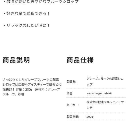
・酸味が効いた爽やかなフルーツシロップ
・好きな量で希釈できる！
・リラックスしたい時に！
商品説明
商品仕様
グレープフルーツの酵素シロ
さっぱりとしたグレープフルーツの酵素
製品名:
シロップは炭酸やアイスティーで割ると相
ップ
性抜群！ 容量：200g 原材料：グレープ
型番:
enzyme-grapefruit
フルーツ、砂糖
株式会社健康マルシェ／ラサ
メーカー:
ンテ
製品重量:
200g